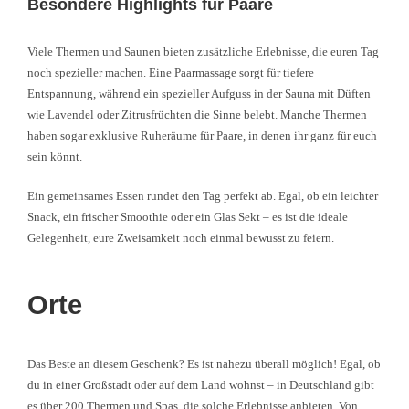
Besondere Highlights für Paare
Viele Thermen und Saunen bieten zusätzliche Erlebnisse, die euren Tag
noch spezieller machen. Eine Paarmassage sorgt für tiefere
Entspannung, während ein spezieller Aufguss in der Sauna mit Düften
wie Lavendel oder Zitrusfrüchten die Sinne belebt. Manche Thermen
haben sogar exklusive Ruheräume für Paare, in denen ihr ganz für euch
sein könnt.
Ein gemeinsames Essen rundet den Tag perfekt ab. Egal, ob ein leichter
Snack, ein frischer Smoothie oder ein Glas Sekt – es ist die ideale
Gelegenheit, eure Zweisamkeit noch einmal bewusst zu feiern.
Orte
Das Beste an diesem Geschenk? Es ist nahezu überall möglich! Egal, ob
du in einer Großstadt oder auf dem Land wohnst – in Deutschland gibt
es über 200 Thermen und Spas, die solche Erlebnisse anbieten. Von