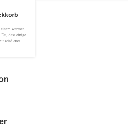
ckkorb
an einem warmen
Du, dass einige
mit wird euer
ion
rg
er