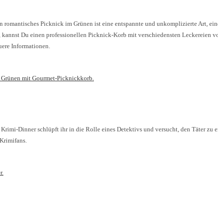
n romantisches Picknick im Grünen ist eine entspannte und unkomplizierte Art, ein
, kannst Du einen professionellen Picknick-Korb mit verschiedensten Leckereien 
uere Informationen.
 Grünen mit Gourmet-Picknickkorb.
imi-Dinner schlüpft ihr in die Rolle eines Detektivs und versucht, den Täter zu en
 Krimifans.
r.