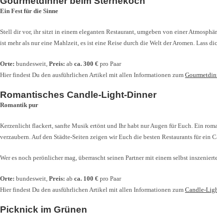
Gourmetdinner beim Sternekoch
Ein Fest für die Sinne
Stell dir vor, ihr sitzt in einem eleganten Restaurant, umgeben von einer Atmosph
ist mehr als nur eine Mahlzeit, es ist eine Reise durch die Welt der Aromen. Lass 
Orte:
bundesweit,
Preis:
ab
ca. 300 €
pro Paar
Hier findest Du den ausführlichen Artikel mit allen Informationen zum
Gourmetdinn
Romantisches Candle-Light-Dinner
Romantik pur
Kerzenlicht flackert, sanfte Musik ertönt und Ihr habt nur Augen für Euch. Ein ro
verzaubern. Auf den Städte-Seiten zeigen wir Euch die besten Restaurants für ein C
Wer es noch perönlicher mag, überrascht seinen Partner mit einem selbst inszenie
Orte:
bundesweit,
Preis:
ab
ca. 100 €
pro Paar
Hier findest Du den ausführlichen Artikel mit allen Informationen zum
Candle-Ligh
Picknick im Grünen